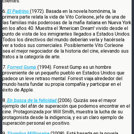
clientes.
6.
El Padrino
(1972). Basada en la novela homónima, la
primera parte relata la vida de Vito Corleone, jefe de una de
las familias más poderosas de la mafia italiana en Nueva York
en los años 40. Muestra el 'American Dream' vivido desde el
punto de vista de los inmigrantes llegados a Estados Unidos.
Todos los directivos del mundo deberían verla y hacérsela
ver a todos sus comerciales. Posiblemente Vito Corleone
sea el mejor negociador de la historia del cine, elevando sus
tratos a la categoría de arte.
7.
Forrest Gump
(1994). Forrest Gump es un hombre
proveniente de un pequeño pueblo en Estados Unidos que
padece un leve retraso mental. Forrest viaja alrededor del
mundo hasta fundar su propia compañía y participar en el
éxito de Apple.
8.
En busca de la felicidad
(2006). Quizás sea el mayor
ejemplo del afán de superación que podemos encontrar en el
cine. Protagonizada por Will Smith, muestra la lucha de su
protagonista desde la indigencia, y es un claro ejemplo de
superación personal en positivo.
9.
Slumdog Millionaire
(2008). Está basada en la novela