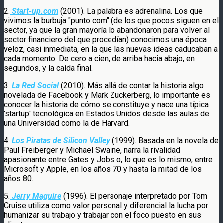
2.
Start-up.com
(2001). La palabra es adrenalina. Los que
vivimos la burbuja "punto com" (de los que pocos siguen en el
sector, ya que la gran mayoría lo abandonaron para volver al
sector financiero del que procedían) conocimos una época
veloz, casi inmediata, en la que las nuevas ideas caducaban a
cada momento. De cero a cien, de arriba hacia abajo, en
segundos, y la caída final.
3.
La Red Social
(2010). Más allá de contar la historia algo
novelada de Facebook y Mark Zuckerberg, lo importante es
conocer la historia de cómo se constituye y nace una típica
'startup' tecnológica en Estados Unidos desde las aulas de
una Universidad como la de Harvard.
4.
Los Piratas de Silicon Valley
(1999). Basada en la novela de
Paul Freiberger y Michael Swaine, narra la rivalidad
apasionante entre Gates y Jobs o, lo que es lo mismo, entre
Microsoft y Apple, en los años 70 y hasta la mitad de los
años 80.
5.
Jerry Maguire
(1996). El personaje interpretado por Tom
Cruise utiliza como valor personal y diferencial la lucha por
humanizar su trabajo y trabajar con el foco puesto en sus