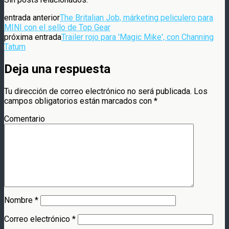
entrada anterior
The Britalian Job, márketing peliculero para
MINI con el sello de Top Gear
próxima entrada
Trailer rojo para 'Magic Mike', con Channing
Tatum
Deja una respuesta
Tu dirección de correo electrónico no será publicada.
Los
campos obligatorios están marcados con
*
Comentario
Nombre
*
Correo electrónico
*