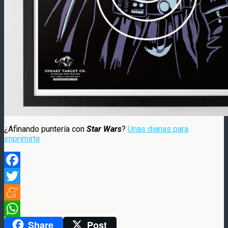
¿Afinando puntería con
Star Wars
?
Unas dianas para
imprimirte
Facebook
Twitter
Meneame
Share
Post
WhatsApp