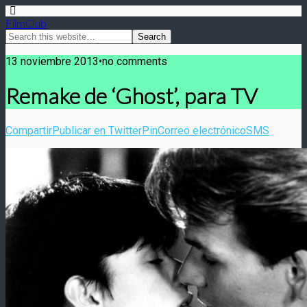
FilmClub
13 noviembre 2013•no comments
Remake de ‘Ghost’, para TV
Compartir
Publicar en Twitter
Pin
Correo electrónico
SMS