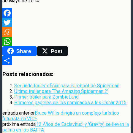
de Mayo de 2014.
Facebook
Twitter
Meneame
Share
Post
WhatsApp
Compartir
Posts relacionados:
Segundo trailer oficial para el reboot de Spiderman
Último trailer para ‘The Amazing Spiderman 2’
Primer trailer para ZombieLand
Primeros papeles de los nominados a los Oscar 2015
entrada anterior
Bruce Willis dirigirá un complejo turístico
futurista en VICE
próxima entrada
'12 Años de Esclavitud' y 'Gravity' se llevan la
palma en los BAFTA