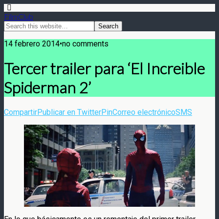
FilmClub
14 febrero 2014•no comments
Tercer trailer para ‘El Increible
Spiderman 2’
Compartir
Publicar en Twitter
Pin
Correo electrónico
SMS