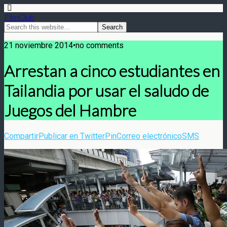
FilmClub
21 noviembre 2014•no comments
Arrestan a cinco estudiantes en
Tailandia por usar el saludo de
Juegos del Hambre
Compartir
Publicar en Twitter
Pin
Correo electrónico
SMS