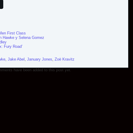
Men First Class
han Hawke y Selena Gomez
dley
x: Fury Road’
wke
,
Jake Abel
,
January Jones
,
Zoë Kravitz
ments have been added to this post yet.