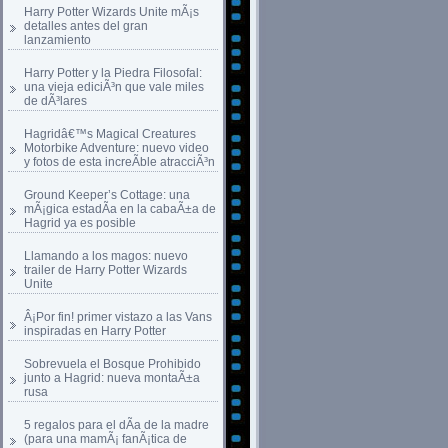
Harry Potter Wizards Unite mÃ¡s
detalles antes del gran
lanzamiento
Harry Potter y la Piedra Filosofal:
una vieja ediciÃ³n que vale miles
de dÃ³lares
Hagridâ€™s Magical Creatures
Motorbike Adventure: nuevo video
y fotos de esta increÃ­ble atracciÃ³n
Ground Keeper’s Cottage: una
mÃ¡gica estadÃ­a en la cabaÃ±a de
Hagrid ya es posible
Llamando a los magos: nuevo
trailer de Harry Potter Wizards
Unite
Â¡Por fin! primer vistazo a las Vans
inspiradas en Harry Potter
Sobrevuela el Bosque Prohibido
junto a Hagrid: nueva montaÃ±a
rusa
5 regalos para el dÃ­a de la madre
(para una mamÃ¡ fanÃ¡tica de