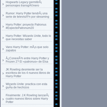
Hogwarts Legacy permitirÃ¡
personajes transgÃ©nero
Rumor: Harry Potter tendrÃ¡ una
serie de televisiÃ³n por streaming
Harry Potter: proyecto Patronus
#ExpectoPatronum20
Harry Potter: Wizards Unite, todo lo
que necesitas saber
Vans Harry Potter: mÃ¡s que solo
zapatos
Â¿ConexiÃ³n entre Harry Potter y
Frozen 2? El «patronus» de Elsa
JK Rowling desmiente ser la
escritora de los 4 nuevos libros de
Harry Potter
Wizards Unite: practica con esta
guÃ­a de hechizos
Finalmente: J.K Rowling lanzarÃ¡
cuatro nuevos libros sobre Harry
Potter