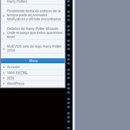
Harry Potter)
Finalmente fecha de estreno de la
tercera parte de Animales
fantÃ¡sticos y dÃ³nde encontrarlos
Detalles de Harry Potter Wizards
Unite el juego que todos queremos
tener
NUEVOS sets de lego Harry Potter
2019
Meta
Acceder
Valid
XHTML
XFN
WordPress