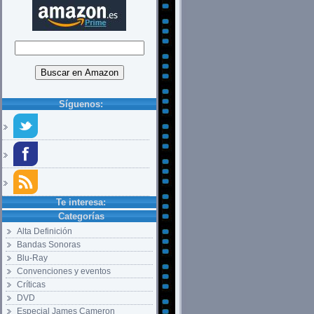
Síguenos:
Te interesa:
Categorías
Alta Definición
Bandas Sonoras
Blu-Ray
Convenciones y eventos
Críticas
DVD
Especial James Cameron