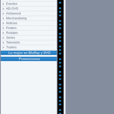
Eventos
HD-DVD
Hollywood
Merchandising
Noticias
Posters
Rodajes
Series
Televisión
Trailers
Lo mejor en BluRay y DVD
Promociones