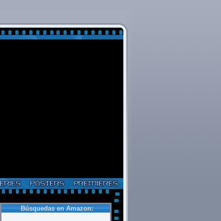
Búsquedas en Amazon: