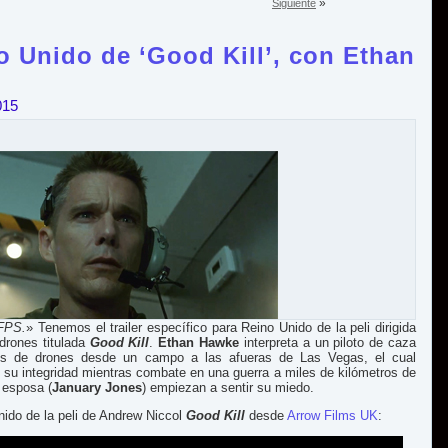
»
Siguiente
no Unido de ‘Good Kill’, con Ethan
015
 FPS.
» Tenemos el trailer específico para Reino Unido de la peli dirigida
drones titulada
Good Kill
.
Ethan Hawke
interpreta a un piloto de caza
nes de drones desde un campo a las afueras de Las Vegas, el cual
 su integridad mientras combate en una guerra a miles de kilómetros de
 esposa (
January Jones
) empiezan a sentir su miedo.
Unido de la peli de Andrew Niccol
Good Kill
desde
Arrow Films UK
: