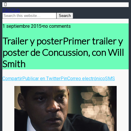
FilmClub
1 septiembre 2015•no comments
Trailer y posterPrimer trailer y
poster de Concussion, con Will
Smith
Compartir
Publicar en Twitter
Pin
Correo electrónico
SMS