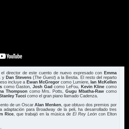
 el director de este cuento de nuevo expresado con
Emma
a y
Dan Stevens
(
The Guest
) a la Bestia. El resto del reparto
eso incluye a
Ewan McGregor
como Lumiere,
Ian McKellen
s
como Gaston,
Josh Gad
como LeFou,
Kevin Kline
como
a Thompson
como Mrs. Potts,
Gugu Mbatha-Raw
como
Stanley Tucci
como el gran piano llamado Cadenza.
mento de un Oscar
Alan Menken
, que obtuvo dos premios por
la adaptación para Broadway de la peli, ha desarrollado tres
im Rice
, que trabajó en la música de
El Rey León
con Elton
.