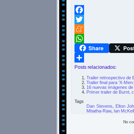
Facebook
Twitter
Meneame
Share
Pos
WhatsApp
Posts relacionados:
Compartir
Trailer retrospectivo de 
Trailer final para ‘X-Me
16 nuevas imágenes de El
Primer trailer de Burnt,
Tags
Dan Stevens
,
Elton Jo
Mbatha-Raw
,
Ian McKel
No co