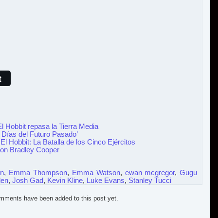
t
El Hobbit repasa la Tierra Media
n: Días del Futuro Pasado’
 Hobbit: La Batalla de los Cinco Ejércitos
 con Bradley Cooper
hn
,
Emma Thompson
,
Emma Watson
,
ewan mcgregor
,
Gugu
len
,
Josh Gad
,
Kevin Kline
,
Luke Evans
,
Stanley Tucci
mments have been added to this post yet.