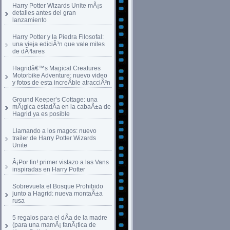
Harry Potter Wizards Unite mÃ¡s
detalles antes del gran
lanzamiento
Harry Potter y la Piedra Filosofal:
una vieja ediciÃ³n que vale miles
de dÃ³lares
Hagridâ€™s Magical Creatures
Motorbike Adventure: nuevo video
y fotos de esta increÃ­ble atracciÃ³n
Ground Keeper’s Cottage: una
mÃ¡gica estadÃ­a en la cabaÃ±a de
Hagrid ya es posible
Llamando a los magos: nuevo
trailer de Harry Potter Wizards
Unite
Â¡Por fin! primer vistazo a las Vans
inspiradas en Harry Potter
Sobrevuela el Bosque Prohibido
junto a Hagrid: nueva montaÃ±a
rusa
5 regalos para el dÃ­a de la madre
(para una mamÃ¡ fanÃ¡tica de