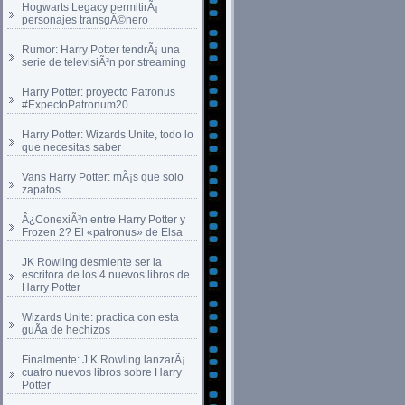
Hogwarts Legacy permitirÃ¡
personajes transgÃ©nero
Rumor: Harry Potter tendrÃ¡ una
serie de televisiÃ³n por streaming
Harry Potter: proyecto Patronus
#ExpectoPatronum20
Harry Potter: Wizards Unite, todo lo
que necesitas saber
Vans Harry Potter: mÃ¡s que solo
zapatos
Â¿ConexiÃ³n entre Harry Potter y
Frozen 2? El «patronus» de Elsa
JK Rowling desmiente ser la
escritora de los 4 nuevos libros de
Harry Potter
Wizards Unite: practica con esta
guÃ­a de hechizos
Finalmente: J.K Rowling lanzarÃ¡
cuatro nuevos libros sobre Harry
Potter