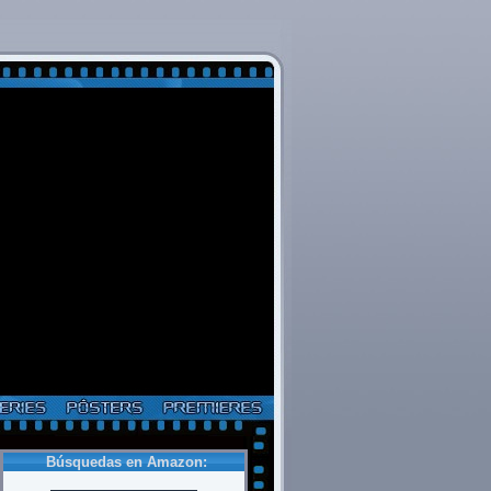
Búsquedas en Amazon: