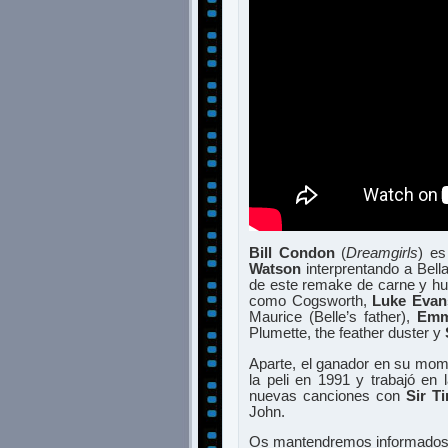
Bill Condon
(
Dreamgirls
) es
Watson
interprentando a Bell
de este remake de carne y hu
como Cogsworth,
Luke Evan
Maurice (Belle’s father),
Emm
Plumette, the feather duster y
Aparte, el ganador en su mo
la peli en 1991 y trabajó en 
nuevas canciones con
Sir T
John.
Os mantendremos informados