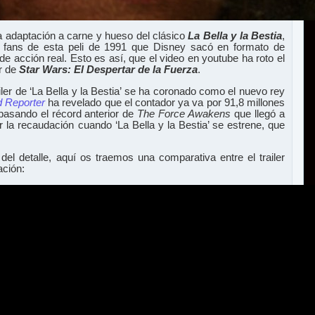
 la adaptación a carne y hueso del clásico
La Bella y la Bestia
,
s fans de esta peli de 1991 que Disney sacó en formato de
e acción real. Esto es así, que el video en youtube ha roto el
er de
Star Wars: El Despertar de la Fuerza
.
ailer de ‘La Bella y la Bestia’ se ha coronado como el nuevo rey
 Reporter
ha revelado que el contador ya va por 91,8 millones
pasando el récord anterior de
The Force Awakens
que llegó a
r la recaudación cuando ‘La Bella y la Bestia’ se estrene, que
el detalle, aquí os traemos una comparativa entre el trailer
ación: