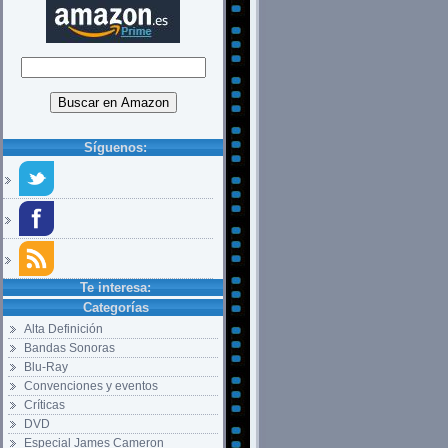
Síguenos:
Te interesa:
Categorías
Alta Definición
Bandas Sonoras
Blu-Ray
Convenciones y eventos
Críticas
DVD
Especial James Cameron