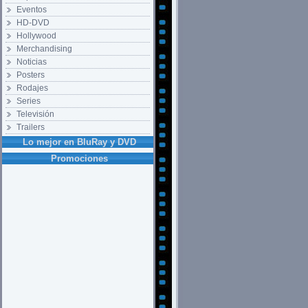
Eventos
HD-DVD
Hollywood
Merchandising
Noticias
Posters
Rodajes
Series
Televisión
Trailers
Lo mejor en BluRay y DVD
Promociones