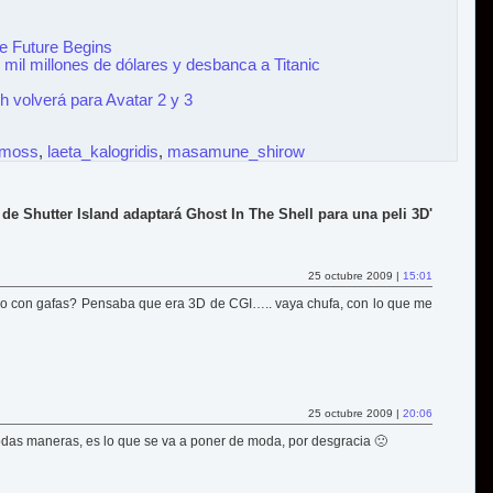
he Future Begins
mil millones de dólares y desbanca a Titanic
h volverá para Avatar 2 y 3
_moss
,
laeta_kalogridis
,
masamune_shirow
de Shutter Island adaptará Ghost In The Shell para una peli 3D'
25 octubre 2009 |
15:01
so con gafas? Pensaba que era 3D de CGI….. vaya chufa, con lo que me
25 octubre 2009 |
20:06
odas maneras, es lo que se va a poner de moda, por desgracia 🙁