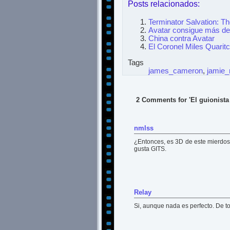
Posts relacionados:
Compartir
Terminator Salvation: T
Avatar consigue más de 
China contra Avatar
El Coronel Miles Quaritc
Tags
james_cameron
,
jamie
2 Comments for 'El guionista 
nmlss
¿Entonces, es 3D de este mierdo
gusta GITS.
Relay
Si, aunque nada es perfecto. De t