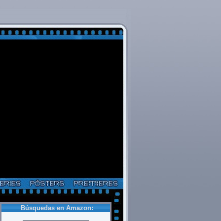
Búsquedas en Amazon: