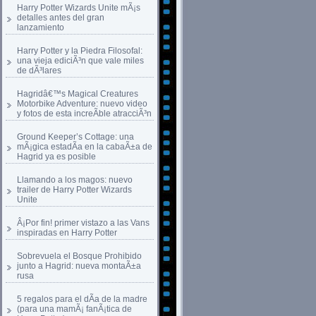
Harry Potter Wizards Unite mÃ¡s
detalles antes del gran
lanzamiento
Harry Potter y la Piedra Filosofal:
una vieja ediciÃ³n que vale miles
de dÃ³lares
Hagridâ€™s Magical Creatures
Motorbike Adventure: nuevo video
y fotos de esta increÃ­ble atracciÃ³n
Ground Keeper’s Cottage: una
mÃ¡gica estadÃ­a en la cabaÃ±a de
Hagrid ya es posible
Llamando a los magos: nuevo
trailer de Harry Potter Wizards
Unite
Â¡Por fin! primer vistazo a las Vans
inspiradas en Harry Potter
Sobrevuela el Bosque Prohibido
junto a Hagrid: nueva montaÃ±a
rusa
5 regalos para el dÃ­a de la madre
(para una mamÃ¡ fanÃ¡tica de