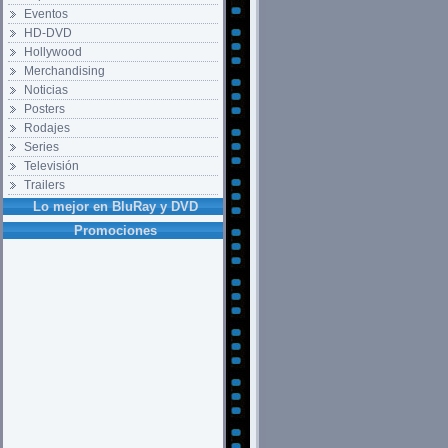
Eventos
HD-DVD
Hollywood
Merchandising
Noticias
Posters
Rodajes
Series
Televisión
Trailers
Lo mejor en BluRay y DVD
Promociones