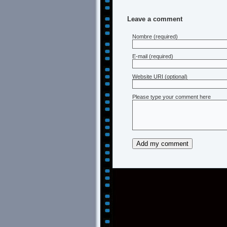
Leave a comment
Nombre
(required)
E-mail
(required)
Website URI (optional)
Please type your comment here