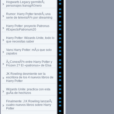
Hogwarts Legacy permitirÃ¡
personajes transgÃ©nero
Rumor: Harry Potter tendrÃ¡ una
serie de televisiÃ³n por streaming
Harry Potter: proyecto Patronus
#ExpectoPatronum20
Harry Potter: Wizards Unite, todo lo
que necesitas saber
Vans Harry Potter: mÃ¡s que solo
zapatos
Â¿ConexiÃ³n entre Harry Potter y
Frozen 2? El «patronus» de Elsa
JK Rowling desmiente ser la
escritora de los 4 nuevos libros de
Harry Potter
Wizards Unite: practica con esta
guÃ­a de hechizos
Finalmente: J.K Rowling lanzarÃ¡
cuatro nuevos libros sobre Harry
Potter