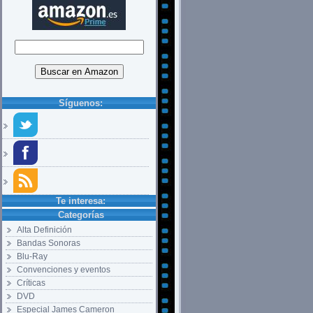
Síguenos:
Te interesa:
Categorías
Alta Definición
Bandas Sonoras
Blu-Ray
Convenciones y eventos
Críticas
DVD
Especial James Cameron