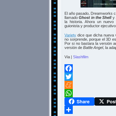
El año pasado, Dreamworks co
llamado
Ghost in the Shell
y 
la historia. Ahora un nuevo
guionista y productor ejecutiv
Variety
dice que dicha nueva 
no sorprende, porque el 3D est
Por si no bastara la versión 
versión de
Battle Angel
, la a
Via |
Slashfilm
Facebook
Twitter
Meneame
Share
Pos
WhatsApp