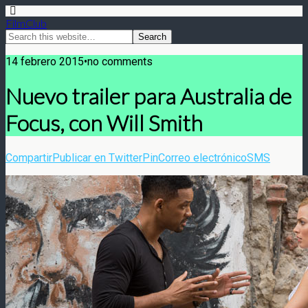
FilmClub
14 febrero 2015•no comments
Nuevo trailer para Australia de
Focus, con Will Smith
Compartir
Publicar en Twitter
Pin
Correo electrónico
SMS