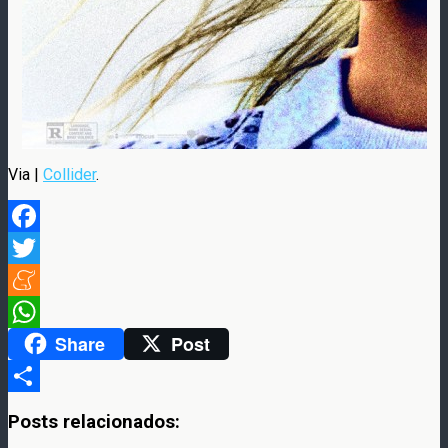
Via |
Collider
.
Facebook
Twitter
Meneame
Share
Post
WhatsApp
Compartir
Posts relacionados: