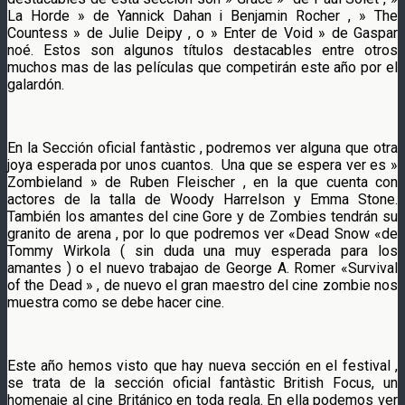
La Horde » de Yannick Dahan i Benjamin Rocher , » The
Countess » de Julie Deipy , o » Enter de Void » de Gaspar
noé. Estos son algunos títulos destacables entre otros
muchos mas de las películas que competirán este año por el
galardón.
En la Sección oficial fantàstic , podremos ver alguna que otra
joya esperada por unos cuantos. Una que se espera ver es »
Zombieland » de Ruben Fleischer , en la que cuenta con
actores de la talla de Woody Harrelson y Emma Stone.
También los amantes del cine Gore y de Zombies tendrán su
granito de arena , por lo que podremos ver «Dead Snow «de
Tommy Wirkola ( sin duda una muy esperada para los
amantes ) o el nuevo trabajao de George A. Romer «Survival
of the Dead » , de nuevo el gran maestro del cine zombie nos
muestra como se debe hacer cine.
Este año hemos visto que hay nueva sección en el festival ,
se trata de la sección oficial fantàstic British Focus, un
homenaje al cine Británico en toda regla. En ella podemos ver