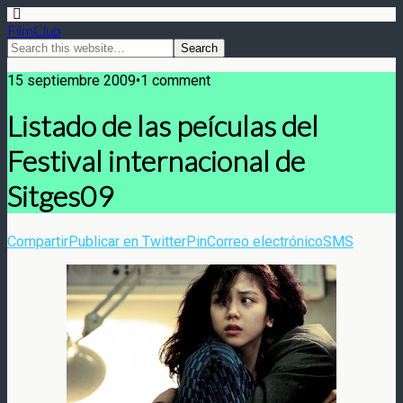
FilmClub
15 septiembre 2009•1 comment
Listado de las peículas del
Festival internacional de
Sitges09
Compartir
Publicar en Twitter
Pin
Correo electrónico
SMS