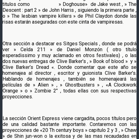
titulos como » Doghouse» de Jake west , » The
Descent : part 2 » de John Harris , siguiendo la primera parte ,
o » The lesbian vampire killers » de Phil Claydon donde las
risas estarán aseguradas con este cinta de vampiresas.
Otra sección a destacar es Sitges Specials , donde se podrá
ver » Celda 211 » de Daniel Monzón ( otro título
esperadissimo y muy aclamado en otros festivales) , o las
dos nuevas entregas de Clive Barker’s , » Book of blood » y »
Clive Barker’s Dread «. Donde comentar que este año se
homenajea al director , escritor y guionista Clive Barker’s.
Hablando de homenajes , también se homenajeará las
películas de » Alien » , » Ghostbusters » , «A Clockwork
Orange » o » Zombie 2″ , todas ellas con sus respectivas
proyecciones.
La sección Orient Express viene cargadita, pocos títulos pero
de una calidad bastante importante. Contaremos con las
proyecciones de «20 Th century boys » capitulo 2 y 3 , » Chaw
» de Shin jun-won o la exitosa y de las mas recaudadas en