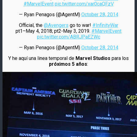
#MarvelEvent
pic.twitter.com/xar0caQFzV
— Ryan Penagos (@AgentM)
October 28, 2014
Official, the
@Avengers
go to war!
#InfinityWar
pt1–May 4, 2018; pt2-May 3, 2019.
#MarvelEvent
pic.twitter.com/ABRJPaEZWc
— Ryan Penagos (@AgentM)
October 28, 2014
Y he aquí una linea temporal de
Marvel Studios
para los
próximos 5 años
: