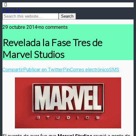
FilmClub
29 octubre 2014•no comments
Revelada la Fase Tres de
Marvel Studios
Compartir
Publicar en Twitter
Pin
Correo electrónico
SMS