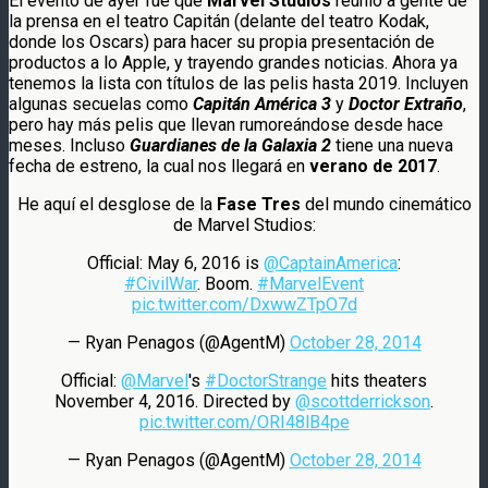
El evento de ayer fue que
Marvel Studios
reunió a gente de
la prensa en el teatro Capitán (delante del teatro Kodak,
donde los Oscars) para hacer su propia presentación de
productos a lo Apple, y trayendo grandes noticias. Ahora ya
tenemos la lista con títulos de las pelis hasta 2019. Incluyen
algunas secuelas como
Capitán América 3
y
Doctor Extraño
,
pero hay más pelis que llevan rumoreándose desde hace
meses. Incluso
Guardianes de la Galaxia 2
tiene una nueva
fecha de estreno, la cual nos llegará en
verano de 2017
.
He aquí el desglose de la
Fase Tres
del mundo cinemático
de Marvel Studios:
Official: May 6, 2016 is
@CaptainAmerica
:
#CivilWar
. Boom.
#MarvelEvent
pic.twitter.com/DxwwZTpO7d
— Ryan Penagos (@AgentM)
October 28, 2014
Official:
@Marvel
's
#DoctorStrange
hits theaters
November 4, 2016. Directed by
@scottderrickson
.
pic.twitter.com/ORI48lB4pe
— Ryan Penagos (@AgentM)
October 28, 2014