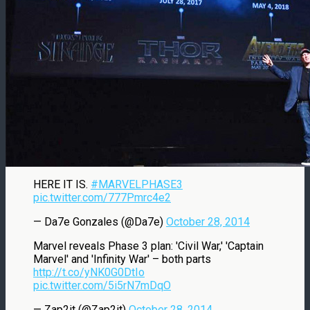
HERE IT IS.
#MARVELPHASE3
pic.twitter.com/777Pmrc4e2
— Da7e Gonzales (@Da7e)
October 28, 2014
Marvel reveals Phase 3 plan: 'Civil War,' 'Captain
Marvel' and 'Infinity War' – both parts
http://t.co/yNK0G0DtIo
pic.twitter.com/5i5rN7mDqO
— Zap2it (@Zap2it)
October 28, 2014