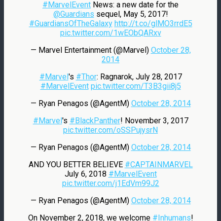
#MarvelEvent
News: a new date for the
@Guardians
sequel, May 5, 2017!
#GuardiansOfTheGalaxy
http://t.co/glMO3rrdE5
pic.twitter.com/1wEObQARxv
— Marvel Entertainment (@Marvel)
October 28,
2014
#Marvel
's
#Thor
: Ragnarok, July 28, 2017
#MarvelEvent
pic.twitter.com/T3B3gii8j5
— Ryan Penagos (@AgentM)
October 28, 2014
#Marvel
's
#BlackPanther
! November 3, 2017
pic.twitter.com/oSSPujysrN
— Ryan Penagos (@AgentM)
October 28, 2014
AND YOU BETTER BELIEVE
#CAPTAINMARVEL
July 6, 2018
#MarvelEvent
pic.twitter.com/j1EdVm99J2
— Ryan Penagos (@AgentM)
October 28, 2014
On November 2, 2018, we welcome
#Inhumans
!